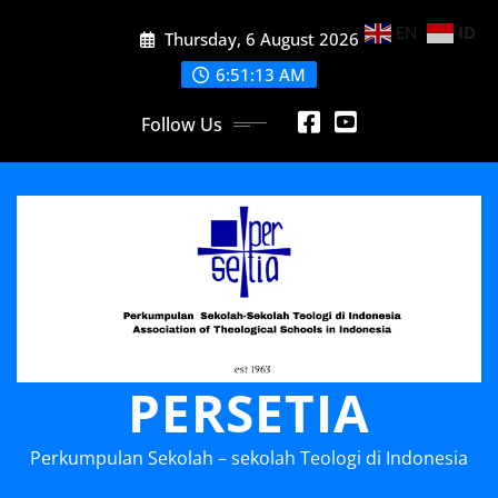
Skip
EN
ID
Thursday, 6 August 2026
to
content
6:51:13 AM
Follow Us
PERSETIA
Perkumpulan Sekolah – sekolah Teologi di Indonesia