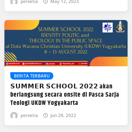
persetia
May 12, 2023
BERITA TERBARU
𝗦𝗨𝗠𝗠𝗘𝗥 𝗦𝗖𝗛𝗢𝗢𝗟 𝟮𝟬𝟮𝟮 akan
berlangsung secara onsite di Pasca Sarja
Teologi UKDW Yogyakarta
persetia
Jun 28, 2022