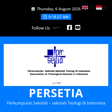
Skip
EN
ID
Thursday, 6 August 2026
to
content
9:18:28 AM
Follow Us
PERSETIA
Perkumpulan Sekolah – sekolah Teologi di Indonesia